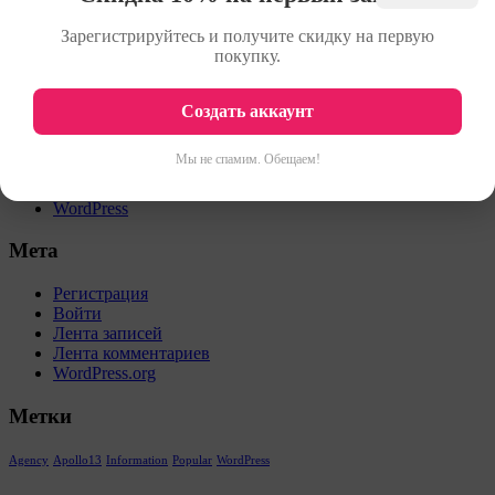
Недавние записи
Зарегистрируйтесь и получите скидку на первую
покупку.
Night Colors
29.01.2018
Рубрики
Создать аккаунт
News
Мы не спамим. Обещаем!
Others
Post
WordPress
Мета
Регистрация
Войти
Лента записей
Лента комментариев
WordPress.org
Метки
Agency
Apollo13
Information
Popular
WordPress