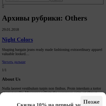
Архивы рубрики:
Others
29.01.2018
Night Colors
Shaping bargain jeans ready made fashioning extraordinary apparel
valuable looked…
Читать дальше
1/1
About Us
Nulla laoreet vestibulum turpis non finibus. Proin interdum a tortor
sit amet mollis. Maecenas sollicitudin accumsan enim, ut aliquet
risus.
×
Позже
Скидка 10% на первый заказ!